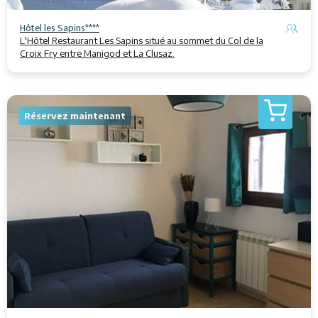
Hôtel les Sapins****
L'⁩⁦Hôtel⁩ ⁩⁦Restaurant Les Sapins⁩⁦ situé au sommet du Col de la
Croix Fry entre ⁩⁦Manigod⁩⁦ et La Clusaz.⁩
Réservez maintenant