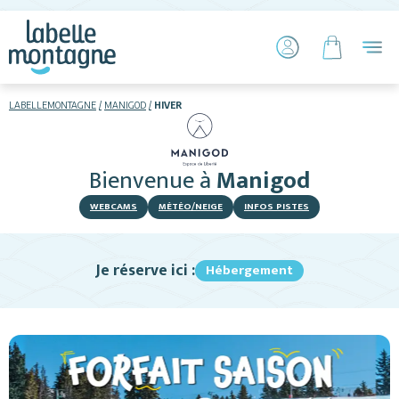
LABELLEMONTAGNE
MANIGOD
HIVER
HIVER
ETÉ
Bienvenue
à
Manigod
Skier
WEBCAMS
MÉTÉO/NEIGE
INFOS PISTES
Je réserve ici :
Hébergement
Hébergements
Activités