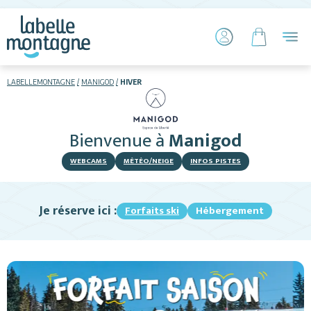
LABELLEMONTAGNE
MANIGOD
HIVER
HIVER
ETÉ
Bienvenue
à
Manigod
Skier
WEBCAMS
MÉTÉO/NEIGE
INFOS PISTES
Je réserve ici :
Forfaits ski
Hébergement
Hébergements
Activités