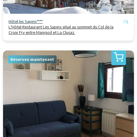
Hôtel les Sapins****
L'⁩⁦Hôtel⁩ ⁩⁦Restaurant Les Sapins⁩⁦ situé au sommet du Col de la
Croix Fry entre ⁩⁦Manigod⁩⁦ et La Clusaz.⁩
Réservez maintenant