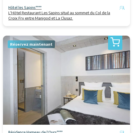
Hôtel les Sapins****
L'⁩⁦Hôtel⁩ ⁩⁦Restaurant Les Sapins⁩⁦ situé au sommet du Col de la
Croix Fry entre ⁩⁦Manigod⁩⁦ et La Clusaz.⁩
Réservez maintenant
Résidence Hameau de l'Ours****