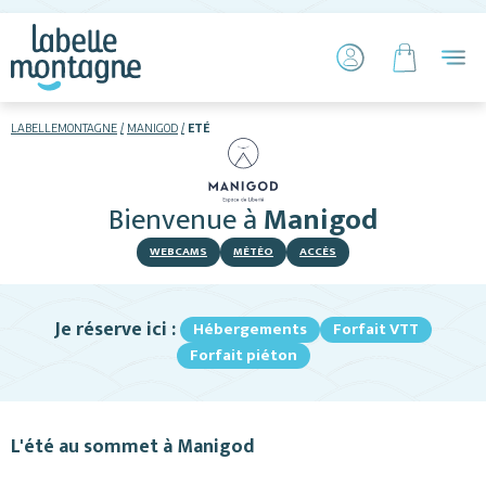
LABELLEMONTAGNE
MANIGOD
ETÉ
HIVER
ETÉ
Bienvenue
à
Manigod
Hébergements
WEBCAMS
MÉTÉO
ACCÈS
Télésiège piétons
Je réserve ici :
Hébergements
Forfait VTT
VTT
Forfait piéton
+ Activités
Services
L'été au sommet à Manigod