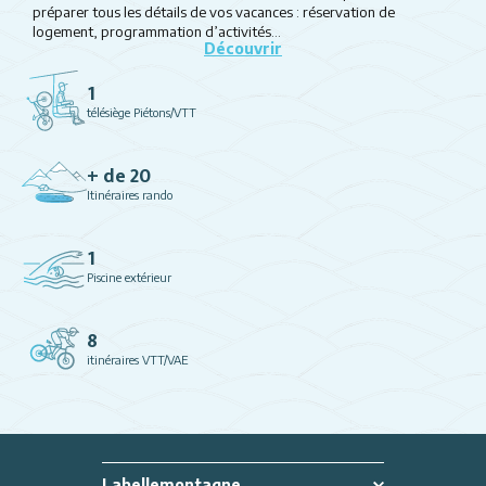
préparer tous les détails de vos vacances : réservation de
logement, programmation d’activités…
Découvrir
1
télésiège Piétons/VTT
+ de 20
Itinéraires rando
1
Piscine extérieur
8
itinéraires VTT/VAE
Labellemontagne