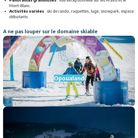
Panoramas grandioses
: vue exceptionnelle sur les Aravis et le
Mont-Blanc.
Activités variées
: ski de rando, raquettes, luge, snowpark, espace
débutants.
A ne pas louper sur le domaine skiable
Opoualand