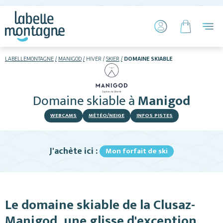
LABELLEMONTAGNE
MANIGOD
HIVER
SKIER
DOMAINE SKIABLE
HIVER
ETÉ
Domaine skiable
à
Manigod
Skier
WEBCAMS
MÉTÉO/NEIGE
INFOS PISTES
J'achète ici :
Mon forfait de ski
Hébergements
Le domaine skiable de la Clusaz-
Activités
Manigod, une glisse d'exception