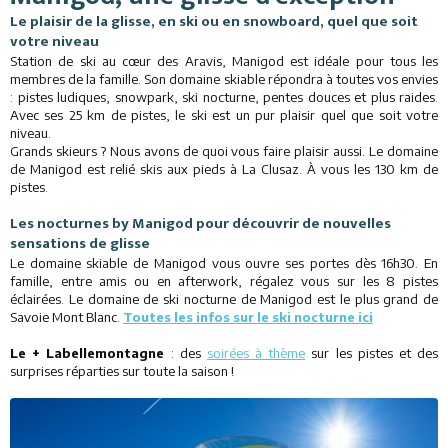
Le plaisir de la glisse, en ski ou en snowboard, quel que soit
Restaurants
votre niveau
Station de ski au cœur des Aravis, Manigod est idéale pour tous les
Services
membres de la famille. Son domaine skiable répondra à toutes vos envies
: pistes ludiques, snowpark, ski nocturne, pentes douces et plus raides.
Avec ses 25 km de pistes, le ski est un pur plaisir quel que soit votre
Animations
niveau.
Grands skieurs ? Nous avons de quoi vous faire plaisir aussi. Le domaine
de Manigod est relié skis aux pieds à La Clusaz. À vous les 130 km de
pistes.
Les nocturnes by Manigod pour découvrir de nouvelles
sensations de glisse
Le domaine skiable de Manigod vous ouvre ses portes dès 16h30. En
famille, entre amis ou en afterwork, régalez vous sur les 8 pistes
éclairées. Le domaine de ski nocturne de Manigod est le plus grand de
Savoie Mont Blanc.
Toutes les infos sur le ski nocturne ici
Le + Labellemontagne
: des
soirées à thème
sur les pistes et des
surprises réparties sur toute la saison !