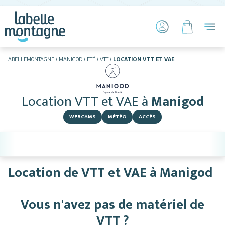
LABELLEMONTAGNE
MANIGOD
ETÉ
VTT
LOCATION VTT ET VAE
HIVER
ETÉ
Location VTT et VAE
à
Manigod
Hébergements
WEBCAMS
MÉTÉO
ACCÈS
Télésiège piétons
VTT
Location de VTT et VAE à Manigod
+ Activités
Vous n'avez pas de matériel de
Services
VTT ?