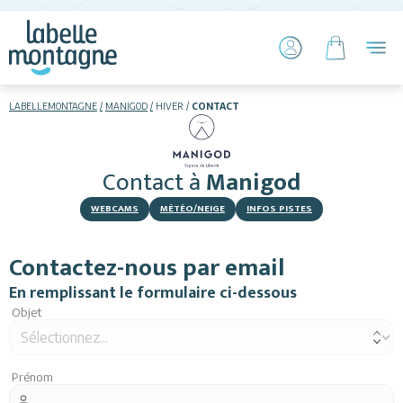
LABELLEMONTAGNE
MANIGOD
HIVER
CONTACT
HIVER
ETÉ
Contact
à
Manigod
Skier
WEBCAMS
MÉTÉO/NEIGE
INFOS PISTES
Contactez-nous par email
En remplissant le formulaire ci-dessous
Objet
Hébergements
Prénom
Activités