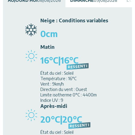
AUJOURD'HUI
08/08/2026
DIMANCHE
09/08/2026
LUN
Restaurants
Neige
:
Conditions variables
Services
0
cm
Animations
Matin
16
°C
|
16
°C
RESSENTI
État du ciel
:
Soleil
Température
:
16
°C
Vent
:
9
km/h
Direction du vent
:
Ouest
Limite isotherme 0°C
:
4400
m
Indice UV
:
9
Après-midi
20
°C
|
20
°C
RESSENTI
État du ciel
:
Soleil