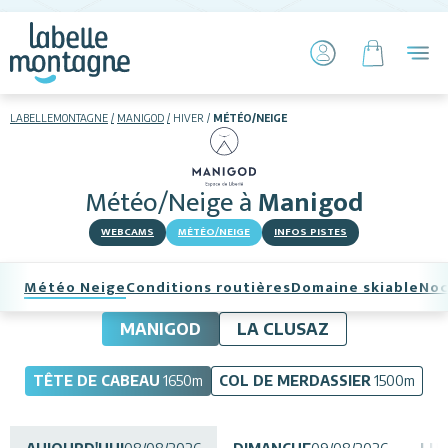
LABELLEMONTAGNE
MANIGOD
HIVER
MÉTÉO/NEIGE
HIVER
ETÉ
Météo/Neige
à
Manigod
Skier
WEBCAMS
MÉTÉO/NEIGE
INFOS PISTES
Météo Neige
Conditions routières
Domaine skiable
Noc
MANIGOD
LA CLUSAZ
TÊTE DE CABEAU
1650
m
COL DE MERDASSIER
1500
m
Hébergements
Activités