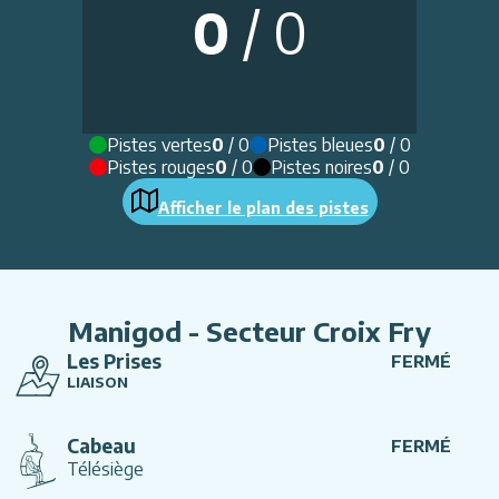
0
/
0
Pistes vertes
0
/
0
Pistes bleues
0
/
0
Pistes rouges
0
/
0
Pistes noires
0
/
0
Afficher le plan des pistes
Manigod - Secteur Croix Fry
Les Prises
FERMÉ
LIAISON
Cabeau
FERMÉ
Télésiège