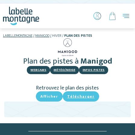
LABELLEMONTAGNE
MANIGOD
HIVER
PLAN DES PISTES
HIVER
ETÉ
Plan des pistes
à
Manigod
Skier
WEBCAMS
MÉTÉO/NEIGE
INFOS PISTES
Retrouvez le plan des pistes
Afficher
Télécharger
Hébergements
Activités