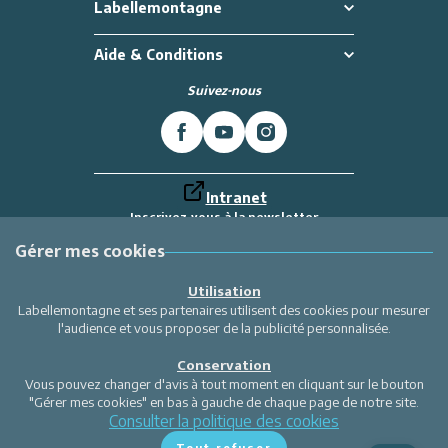
Labellemontagne
Restaurants
Aide & Conditions
Services
Suivez-nous
Animations
Intranet
Inscrivez-vous à la newsletter
Et recevez toutes les dernières actualités
Labellemontagne
Gérer mes cookies
Je m'inscris
Utilisation
Labellemontagne et ses partenaires utilisent des cookies pour mesurer
l'audience et vous proposer de la publicité personnalisée.
Conservation
Vous pouvez changer d'avis à tout moment en cliquant sur le bouton
"Gérer mes cookies" en bas à gauche de chaque page de notre site.
Consulter la politique des cookies
Tout refuser