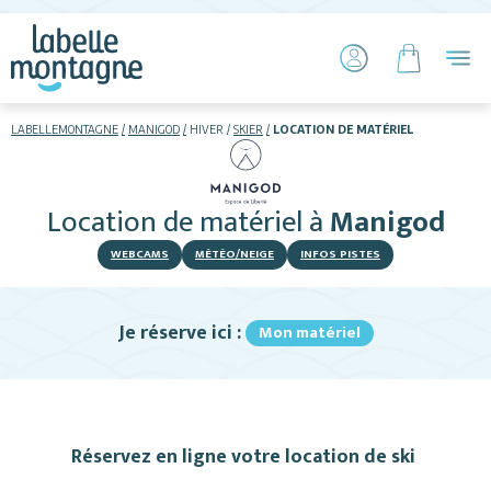
LABELLEMONTAGNE
MANIGOD
HIVER
SKIER
LOCATION DE MATÉRIEL
HIVER
ETÉ
Location de matériel
à
Manigod
Skier
WEBCAMS
MÉTÉO/NEIGE
INFOS PISTES
Je réserve ici :
Mon matériel
Hébergements
Réservez en ligne votre location de ski
Activités