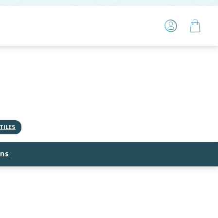
TILES
ns