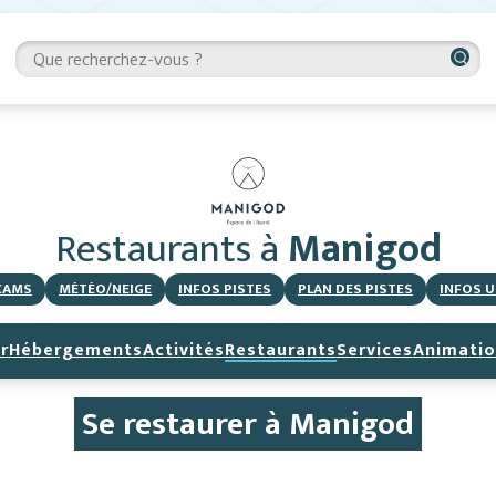
Restaurants
à
Manigod
CAMS
MÉTÉO/NEIGE
INFOS PISTES
PLAN DES PISTES
INFOS U
r
Hébergements
Activités
Restaurants
Services
Animatio
Se restaurer à Manigod