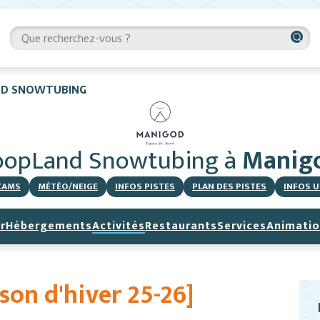
D SNOWTUBING
oopLand Snowtubing
à
Manig
CAMS
MÉTÉO/NEIGE
INFOS PISTES
PLAN DES PISTES
INFOS U
r
Hébergements
Activités
Restaurants
Services
Animatio
son d'hiver 25-26]