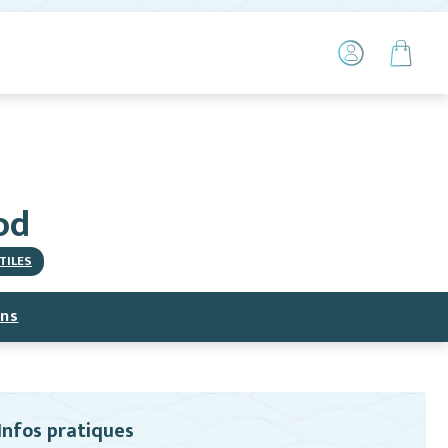
od
TILES
ns
Infos pratiques