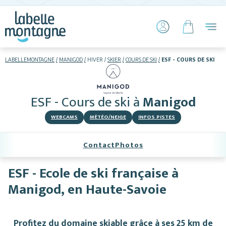
LABELLEMONTAGNE
MANIGOD
HIVER
SKIER
COURS DE SKI
ESF - COURS DE SKI
HIVER
ETÉ
ESF - Cours de ski
à
Manigod
Skier
WEBCAMS
MÉTÉO/NEIGE
INFOS PISTES
Contact
Photos
ESF - Ecole de ski française à
Manigod, en Haute-Savoie
Hébergements
Activités
Profitez du domaine skiable grâce à ses 25 km de