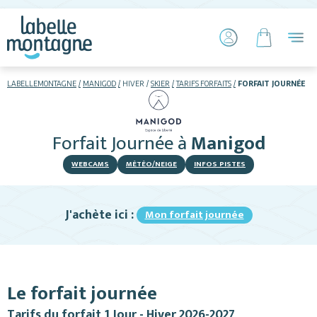
LABELLEMONTAGNE
MANIGOD
HIVER
SKIER
TARIFS FORFAITS
FORFAIT JOURNÉE
HIVER
ETÉ
Forfait Journée
à
Manigod
Skier
WEBCAMS
MÉTÉO/NEIGE
INFOS PISTES
J'achète ici :
Mon forfait journée
Hébergements
Le forfait journée
Activités
Tarifs du forfait 1 Jour - Hiver 2026-2027