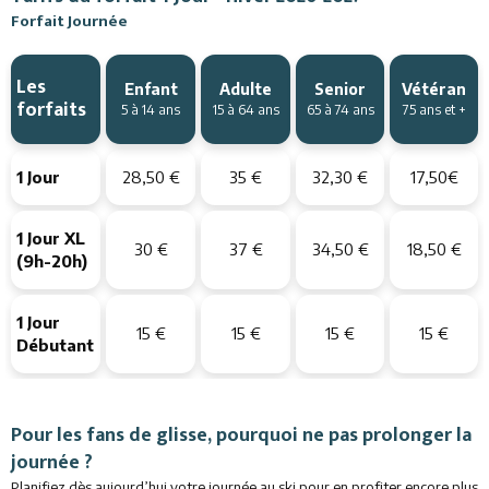
Forfait Journée
Restaurants
Services
Les
Enfant
Adulte
Senior
Vétéran
forfaits
5 à 14 ans
15 à 64 ans
65 à 74 ans
75 ans et +
Animations
1 Jour
28,50 €
35 €
32,30 €
17,50€
1 Jour XL
30 €
37 €
34,50 €
18,50 €
(9h-20h)
1 Jour
15 €
15 €
15 €
15 €
Débutant
Pour les fans de glisse, pourquoi ne pas prolonger la
journée ?
Planifiez dès aujourd’hui votre journée au ski pour en profiter encore plus