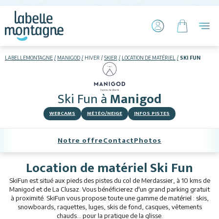
LABELLEMONTAGNE
MANIGOD
HIVER
SKIER
LOCATION DE MATÉRIEL
SKI FUN
HIVER
ETÉ
Ski Fun
à
Manigod
Skier
WEBCAMS
MÉTÉO/NEIGE
INFOS PISTES
Notre offre
Contact
Photos
Location de matériel Ski Fun
SkiFun est situé aux pieds des pistes du col de Merdassier, à 10 kms de
Hébergements
Manigod et de La Clusaz. Vous bénéficierez d'un grand parking gratuit
à proximité. SkiFun vous propose toute une gamme de matériel : skis,
snowboards, raquettes, luges, skis de fond, casques, vêtements
Activités
chauds... pour la pratique de la glisse.