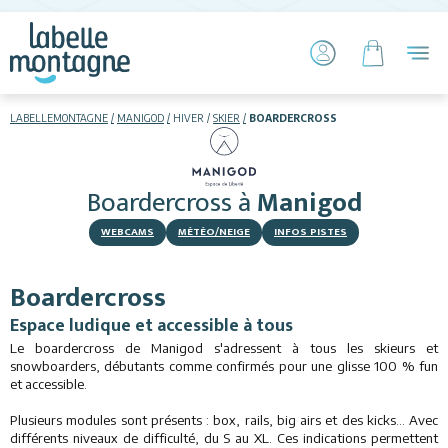
LABELLEMONTAGNE
MANIGOD
HIVER
SKIER
BOARDERCROSS
HIVER
ETÉ
Boardercross
à
Manigod
Skier
WEBCAMS
MÉTÉO/NEIGE
INFOS PISTES
Boardercross
Espace ludique et accessible à tous
Le boardercross de Manigod s'adressent à tous les skieurs et
snowboarders, débutants comme confirmés pour une glisse 100 % fun
Hébergements
et accessible.
Plusieurs modules sont présents : box, rails, big airs et des kicks... Avec
Activités
différents niveaux de difficulté, du S au XL. Ces indications permettent