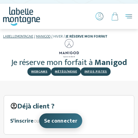
LABELLEMONTAGNE
MANIGOD
HIVER
JE RÉSERVE MON FORFAIT
HIVER
ETÉ
Je réserve mon forfait
à
Manigod
Skier
WEBCAMS
MÉTÉO/NEIGE
INFOS PISTES
Déjà client ?
Hébergements
S'inscrire
ou
Se connecter
Activités