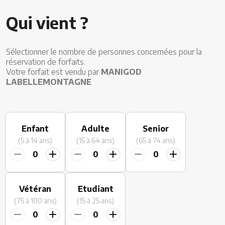
Restaurants
Qui vient ?
Services
Sélectionner le nombre de personnes concernées pour la
Animations
réservation de forfaits.
Votre forfait est vendu par
MANIGOD
LABELLEMONTAGNE
Enfant
Adulte
Senior
(5 à 14 ans)
(15 à 64 ans)
(65 à 74 ans)
0
0
0
Vétéran
Etudiant
(75 à 100 ans)
(15 à 25 ans)
0
0